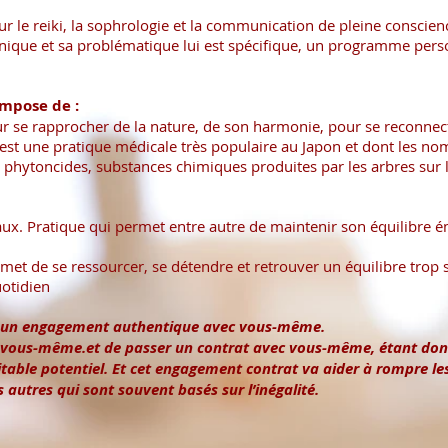
r le reiki, la sophrologie et la communication de pleine conscien
ue et sa problématique lui est spécifique, un programme personn
ompose de :
our se rapprocher de la nature, de son harmonie, pour se reconnect
 est une pratique médicale très populaire au Japon et dont les no
 phytoncides, substances chimiques produites par les arbres sur
ux. Pratique qui permet entre autre de maintenir son équilibre é
rmet de se ressourcer, se détendre et retrouver un équilibre trop 
uotidien
 un engagement authentique avec vous-même.
 vous-même.et de passer un contrat avec vous-même, étant donn
itable potentiel. Et cet engagement contrat va aider à rompre le
autres qui sont souvent basés sur l’inégalité.