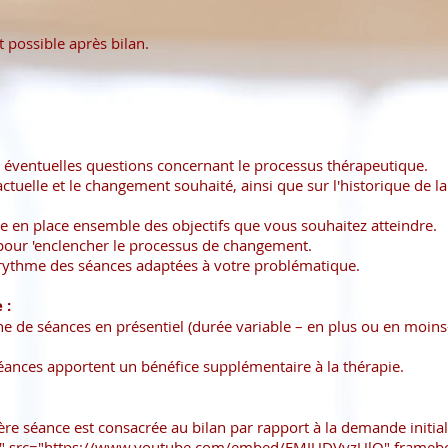
it possible après bilan.
s éventuelles questions concernant le processus thérapeutique.
 actuelle et le changement souhaité, ainsi que sur l'historique de l
se en place ensemble des objectifs que vous souhaitez atteindre.
 pour 'enclencher le processus de changement.
rythme des séances adaptées à votre problématique.
 :
de séances en présentiel (durée variable – en plus ou en moins-
séances apportent un bénéfice supplémentaire à la thérapie.
ère séance est consacrée au bilan par rapport à la demande initia
5" src="https://www.youtube.com/embed/EMJUDVyzUlQ" framebor