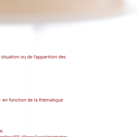
a situation ou de l'apparition des
 en fonction de la thématique
le.
der="0" allow="accelerometer;