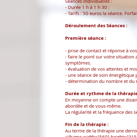
Séances individuelles :
- Durée 1 h à 1 h 30 :
- Tarifs : 50 euros la séance. Forfa
Déroulement des Séances :
Première séance :
- prise de contact et réponse à vo
- faire le point sur votre situation
symptômes.
- évaluation de vos attentes et mi
- une séance de soin énergétique
- détermination du nombre et du 
Durée et rythme de la thérapie
En moyenne on compte une dizaine 
abordée et de vous-même.
La régularité et la fréquence des 
Fin de la thérapie :
Au terme de la thérapie une derni
<iframe width="560" height="31