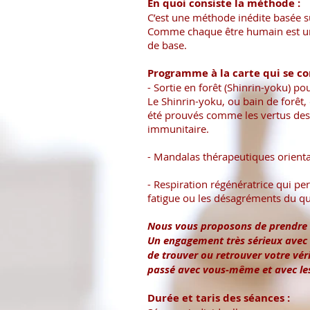
En quoi consiste la méthode :
C’est une méthode inédite basée su
Comme chaque être humain est uniq
de base.
Programme à la carte qui se c
- Sortie en forêt (Shinrin-yoku) p
Le Shinrin-yoku, ou bain de forêt,
été prouvés comme les vertus des
immunitaire.
- Mandalas thérapeutiques orienta
- Respiration régénératrice qui pe
fatigue ou les désagréments du q
Nous vous proposons de prendre
Un engagement très sérieux avec
de trouver ou retrouver votre vér
passé avec vous-même et avec les 
Durée et taris des séances :