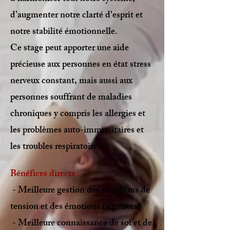
d’augmenter notre clarté d'esprit et
notre stabilité émotionnelle.
Ce stage peut apporter une aide
précieuse aux personnes en état stress
nerveux constant, mais aussi aux
personnes souffrant de maladies
chroniques y compris les allergies et
les problèmes auto-immunitaires et
les troubles respiratoires.
Bénéfices directs :
- Meilleure gestion des situations de
tension et des émotions négatives
- Meilleure connaissance de soi et de