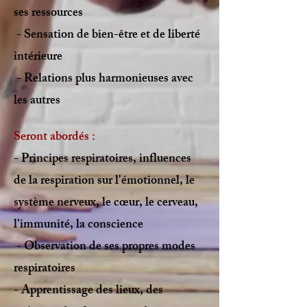
ses ressources
- Sensation de bien-être et de liberté
intérieure
- Relations plus harmonieuses avec
les autres
Seront abordés :
- Principes respiratoires, influences
de la respiration sur l'émotionnel, le
système nerveux, le cœur, le cerveau,
l'immunité, la conscience
- Observation de ses propres modes
respiratoires
- Apprentissage des lieux, des