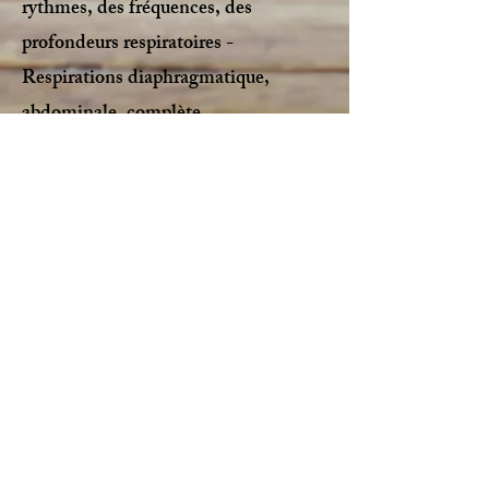
rythmes, des fréquences, des
profondeurs respiratoires -
Respirations diaphragmatique,
abdominale, complète
Conditions pratiques :
Groupe jusqu'à 12 personnes,
minimum 5 personnes
Tarifs
:
40 euros par personne pour les stages
courts d'une demi-journée (3h).
Réservation par versement d'arrhes
(10 euros)