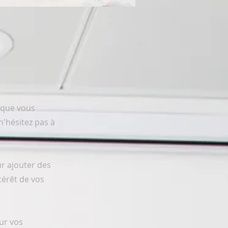
e que vous
n'hésitez pas à
ur ajouter des
térêt de vos
ur vos