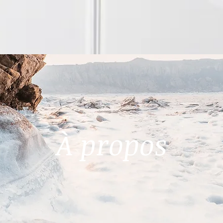
SSAGES
FORMATIONS
À propos
À propos
LE SHIATSU
SOI
À propos