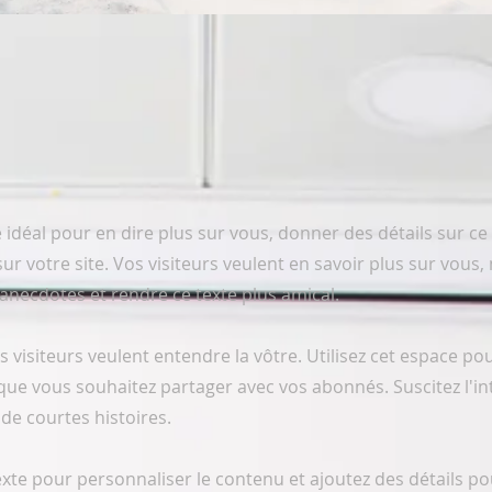
e idéal pour en dire plus sur vous, donner des détails sur c
ur votre site. Vos visiteurs veulent en savoir plus sur vous, 
 anecdotes et rendre ce texte plus amical.
s visiteurs veulent entendre la vôtre. Utilisez cet espace po
 que vous souhaitez partager avec vos abonnés. Suscitez l'in
de courtes histoires. ​
exte pour personnaliser le contenu et ajoutez des détails po